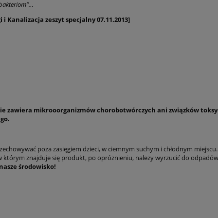
 bakteriom”…
 i Kanalizacja zeszyt specjalny 07.11.2013]
ie zawiera mikrooorganizmów chorobotwórczych ani związków toksyczn
go.
zechowywać poza zasięgiem dzieci, w ciemnym suchym i chłodnym miejscu.
 którym znajduje się produkt, po opróżnieniu, należy wyrzucić do odpadó
nasze środowisko!