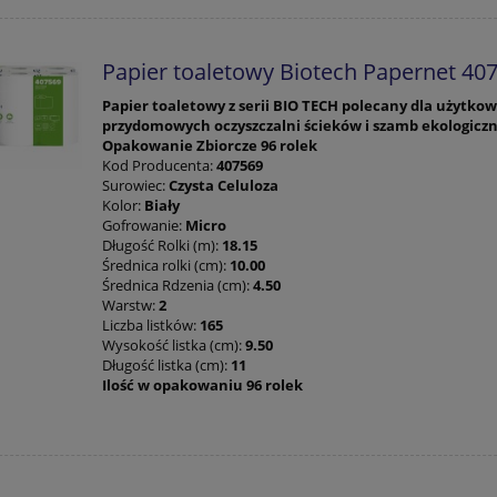
Papier toaletowy Biotech Papernet 40
Papier toaletowy z serii BIO TECH polecany dla użytk
przydomowych oczyszczalni ścieków i szamb ekologicz
Opakowanie Zbiorcze 96 rolek
Kod Producenta:
407569
Surowiec:
Czysta Celuloza
Kolor:
Biały
Gofrowanie:
Micro
Długość Rolki (m):
18.15
Średnica rolki (cm):
10.00
Średnica Rdzenia (cm):
4.50
Warstw:
2
Liczba listków:
165
Wysokość listka (cm):
9.50
Długość listka (cm):
11
Ilość w opakowaniu 96 rolek