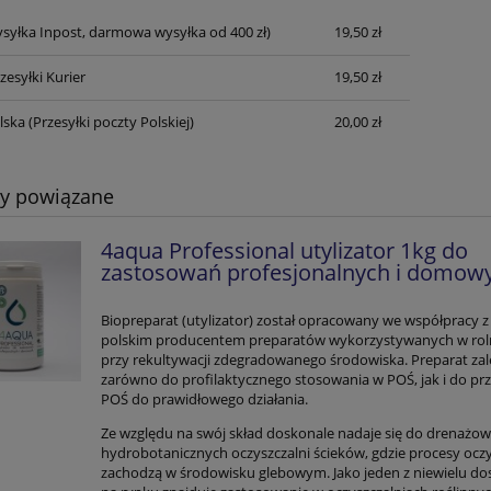
syłka Inpost, darmowa wysyłka od 400 zł)
19,50 zł
Cena nie zawiera ewentualnych kosztów
płatności
zesyłki Kurier
19,50 zł
lska
(Przesyłki poczty Polskiej)
20,00 zł
ty powiązane
4aqua Professional utylizator 1kg do
zastosowań profesjonalnych i domow
Biopreparat (utylizator) został opracowany we współpracy 
polskim producentem preparatów wykorzystywanych w roln
przy rekultywacji zdegradowanego środowiska. Preparat zal
zarówno do profilaktycznego stosowania w POŚ, jak i do pr
POŚ do prawidłowego działania.
Ze względu na swój skład doskonale nadaje się do drenażow
hydrobotanicznych oczyszczalni ścieków, gdzie procesy ocz
zachodzą w środowisku glebowym. Jako jeden z niewielu d