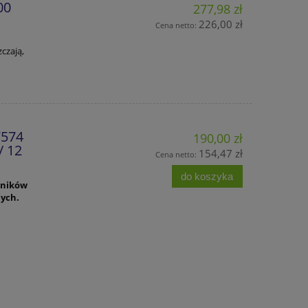
00
277,98 zł
226,00 zł
Cena netto:
czają,
7574
190,00 zł
/ 12
154,47 zł
Cena netto:
do koszyka
owników
nych.