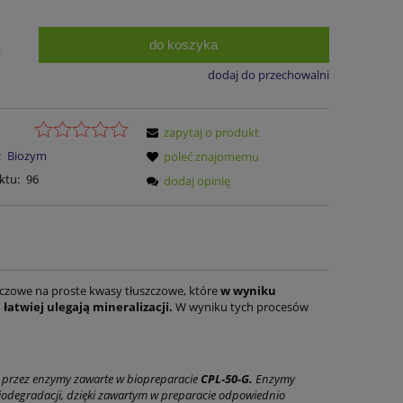
do koszyka
.
dodaj do przechowalni
zapytaj o produkt
:
Biozym
poleć znajomemu
ktu:
96
dodaj opinię
zczowe na proste kwasy tłuszczowe, które
w wyniku
 łatwiej ulegają mineralizacji.
W wyniku tych procesów
h przez enzymy zawarte w biopreparacie
CPL-50-G
.
Enzymy
biodegradacji, dzięki zawartym w preparacie odpowiednio