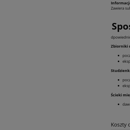
Informacj
Zawiera su
Spo
dpowiednio
Zbiorniki 
pocz
eksp
Studzienk
pocz
eksp
Ścieki mi
dawk
Koszty