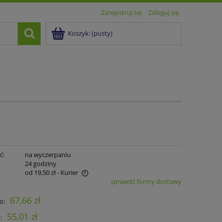
Zarejestruj się
Zaloguj się
Koszyk:
(pusty)
ć:
na wyczerpaniu
:
24 godziny
od 19,50 zł
- Kurier
sprawdź formy dostawy
ra ewentualnych kosztów
67,66 zł
o:
55,01 zł
: