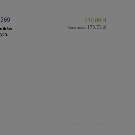
7569
210,00 zł
170,73 zł
Cena netto:
owników
nych.