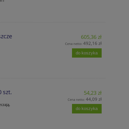
h i
szcze
605,36 zł
492,16 zł
Cena netto:
do koszyka
 szt.
54,23 zł
44,09 zł
Cena netto:
czają,
do koszyka