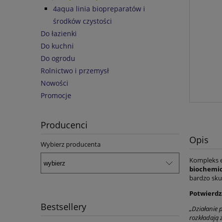
4aqua linia biopreparatów i
środków czystości
Do łazienki
Do kuchni
Do ogrodu
Rolnictwo i przemysł
Nowości
Promocje
Producenci
Opis
Wybierz producenta
Kompleks 
biochemic
bardzo sku
Potwierdza
Bestsellery
„Działanie 
rozkładają 