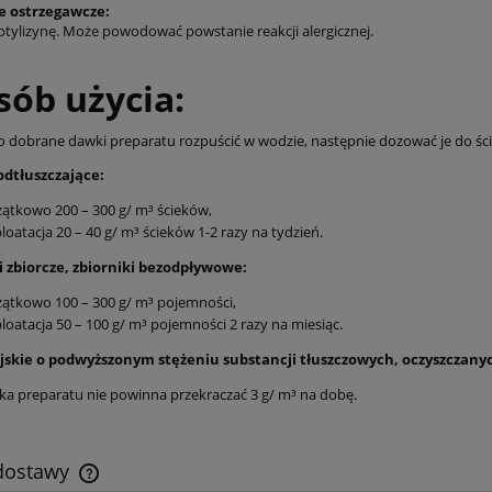
e ostrzegawcze:
btylizynę. Może powodować powstanie reakcji alergicznej.
sób użycia:
 dobrane dawki preparatu rozpuścić w wodzie, następnie dozować je do śc
odtłuszczające:
ątkowo 200 – 300 g/ m³ ścieków,
loatacja 20 – 40 g/ m³ ścieków 1-2 razy na tydzień.
i zbiorcze, zbiorniki bezodpływowe:
ątkowo 100 – 300 g/ m³ pojemności,
loatacja 50 – 100 g/ m³ pojemności 2 razy na miesiąc.
ejskie o podwyższonym stężeniu substancji tłuszczowych, oczyszczan
a preparatu nie powinna przekraczać 3 g/ m³ na dobę.
 dostawy