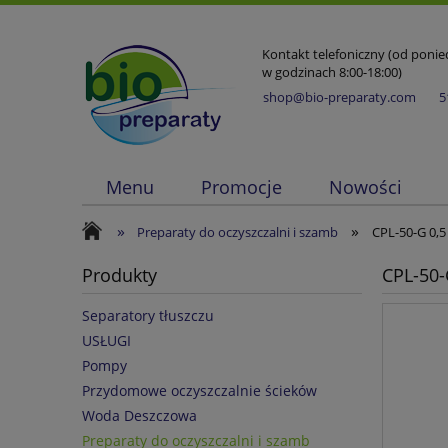
Kontakt telefoniczny (od ponied
w godzinach 8:00-18:00)
shop@bio-preparaty.com
5
Menu
Promocje
Nowości
»
»
Preparaty do oczyszczalni i szamb
CPL-50-G 0,5
Produkty
CPL-50-
Separatory tłuszczu
USŁUGI
Pompy
Przydomowe oczyszczalnie ścieków
Woda Deszczowa
Preparaty do oczyszczalni i szamb