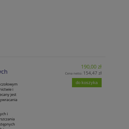
190,00 zł
ych
154,47 zł
Cena netto:
do koszyka
z czołowym
ictwie i
ecany jest
zywracania
ych i
yszczania
ostępnych