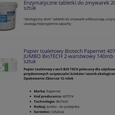
Enzymatyczne tabletki do zmywarek 2
sztuk
"ekologiczny dom" tabletki do zmywarki odtłuszczają, oczysz
usuwają nieprzyjemne zapachy
Papier toaletowy Biotech Papernet 40
JUMBO BioTECH 2-warstwowy 140mb 
sztuk
Papier toaletowy z serii BIO TECH polecany dla użytk
przydomowych oczyszczalni ścieków i szamb ekologicz
Opakowanie Zbiorcze 12 rolek
Marka:
Papernet
Kod producenta:
407574
Technologia:
BioTech
Rodzaj:
Jumbo - do podajnika
Surowiec:
Celuloza