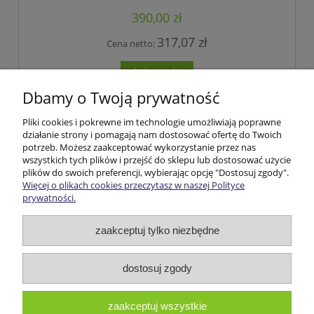
390,00 zł
317,07 zł
Cena netto:
do koszyka
Dbamy o Twoją prywatność
Pliki cookies i pokrewne im technologie umożliwiają poprawne
Pomoc
działanie strony i pomagają nam dostosować ofertę do Twoich
potrzeb. Możesz zaakceptować wykorzystanie przez nas
wszystkich tych plików i przejść do sklepu lub dostosować użycie
Moje konto
plików do swoich preferencji, wybierając opcję "Dostosuj zgody".
Więcej o plikach cookies przeczytasz w naszej Polityce
prywatności.
Płatności i dostawa
zaakceptuj tylko niezbędne
Informacje
O nas
dostosuj zgody
zaakceptuj wszystkie
Bio-Preparaty.com | ul. Załuki 100, 16-040 Gródek woj. podlaskie |