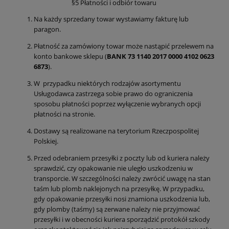
§5 Płatności i odbiór towaru
Na każdy sprzedany towar wystawiamy fakturę lub
paragon.
Płatność za zamówiony towar może nastąpić przelewem na
konto bankowe sklepu (
BANK 73 1140 2017 0000 4102 0623
6873
).
W przypadku niektórych rodzajów asortymentu
Usługodawca zastrzega sobie prawo do ograniczenia
sposobu płatności poprzez wyłączenie wybranych opcji
płatności na stronie.
Dostawy są realizowane na terytorium Rzeczpospolitej
Polskiej.
Przed odebraniem przesyłki z poczty lub od kuriera należy
sprawdzić, czy opakowanie nie uległo uszkodzeniu w
transporcie. W szczególności należy zwrócić uwagę na stan
taśm lub plomb naklejonych na przesyłkę. W przypadku,
gdy opakowanie przesyłki nosi znamiona uszkodzenia lub,
gdy plomby (taśmy) są zerwane należy nie przyjmować
przesyłki i w obecności kuriera sporządzić protokół szkody