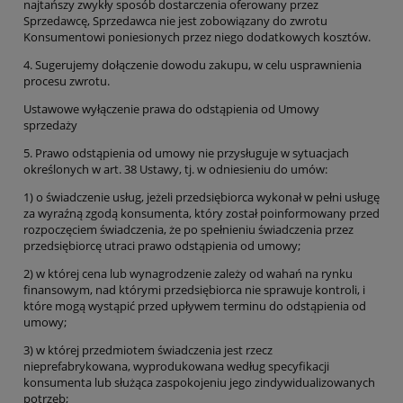
najtańszy zwykły sposób dostarczenia oferowany przez
Sprzedawcę, Sprzedawca nie jest zobowiązany do zwrotu
Konsumentowi poniesionych przez niego dodatkowych kosztów.
4. Sugerujemy dołączenie dowodu zakupu, w celu usprawnienia
procesu zwrotu.
Ustawowe wyłączenie prawa do odstąpienia od Umowy
sprzedaży
5. Prawo odstąpienia od umowy nie przysługuje w sytuacjach
określonych w art. 38 Ustawy, tj. w odniesieniu do umów:
1) o świadczenie usług, jeżeli przedsiębiorca wykonał w pełni usługę
za wyraźną zgodą konsumenta, który został poinformowany przed
rozpoczęciem świadczenia, że po spełnieniu świadczenia przez
przedsiębiorcę utraci prawo odstąpienia od umowy;
2) w której cena lub wynagrodzenie zależy od wahań na rynku
finansowym, nad którymi przedsiębiorca nie sprawuje kontroli, i
które mogą wystąpić przed upływem terminu do odstąpienia od
umowy;
3) w której przedmiotem świadczenia jest rzecz
nieprefabrykowana, wyprodukowana według specyfikacji
konsumenta lub służąca zaspokojeniu jego zindywidualizowanych
potrzeb;