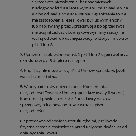
Sprzedawca niezwłocznie i bez nadmiernych
niedogodności dla Klienta wymieni Towar wadliwy na
wolny od wad albo wadę usunie.
Ograniczenie to nie
ma zastosowania, jeżeli Towar był już wymieniony
lub naprawiany przez Sprzedawcę albo Sprzedawca
nie uczynił zadość obowiązkowi wymiany rzeczy na
wolną od wad lub usunięcia wady, o których mowa w
pkt. 1 lub 2.
3. Uprawnienia określone w ust. 5 pkt 1 lub 2 są pierwotne, a
określone w pkt 3 dopiero następcze.
4. Kupujący nie może odstąpić od Umowy sprzedaży, jeżeli
wada jest nieistotna.
5. W przypadku stwierdzenia przez Konsumenta
niezgodności Towaru z Umową sprzedaży (wady fizycznej)
Konsument powinien odesłać Sprzedawcy na koszt
Sprzedawcy reklamowany Towar wraz z opisem
niezgodności.
6. Sprzedawca odpowiada z tytułu rękojmi, jeżeli wada
fizyczna zostanie stwierdzona przed upływem dwóch lat od
dnia wydania Towaru.