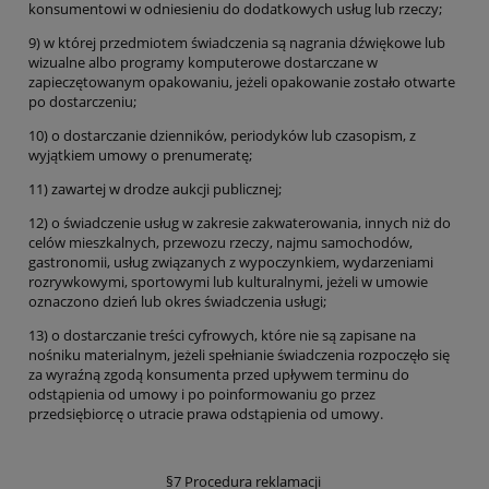
konsumentowi w odniesieniu do dodatkowych usług lub rzeczy;
9) w której przedmiotem świadczenia są nagrania dźwiękowe lub
wizualne albo programy komputerowe dostarczane w
zapieczętowanym opakowaniu, jeżeli opakowanie zostało otwarte
po dostarczeniu;
10) o dostarczanie dzienników, periodyków lub czasopism, z
wyjątkiem umowy o prenumeratę;
11) zawartej w drodze aukcji publicznej;
12) o świadczenie usług w zakresie zakwaterowania, innych niż do
celów mieszkalnych, przewozu rzeczy, najmu samochodów,
gastronomii, usług związanych z wypoczynkiem, wydarzeniami
rozrywkowymi, sportowymi lub kulturalnymi, jeżeli w umowie
oznaczono dzień lub okres świadczenia usługi;
13) o dostarczanie treści cyfrowych, które nie są zapisane na
nośniku materialnym, jeżeli spełnianie świadczenia rozpoczęło się
za wyraźną zgodą konsumenta przed upływem terminu do
odstąpienia od umowy i po poinformowaniu go przez
przedsiębiorcę o utracie prawa odstąpienia od umowy.
§7 Procedura reklamacji