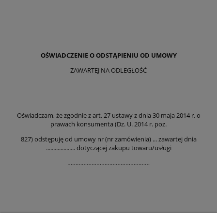
OŚWIADCZENIE O ODSTĄPIENIU OD UMOWY
ZAWARTEJ NA ODLEGŁOŚĆ
Oświadczam, że zgodnie z art. 27 ustawy z dnia 30 maja 2014 r. o
prawach konsumenta (Dz. U. 2014 r. poz.
827) odstępuję od umowy nr (nr zamówienia) ... zawartej dnia
.................... dotyczącej zakupu towaru/usługi
……………………………………………