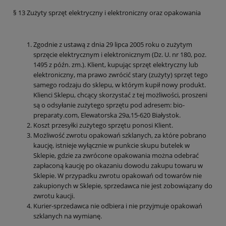
§ 13 Zużyty sprzęt elektryczny i elektroniczny oraz opakowania
Zgodnie z ustawą z dnia 29 lipca 2005 roku o zużytym
sprzęcie elektrycznym i elektronicznym (Dz. U. nr 180, poz.
1495 z późn. zm.). Klient, kupując sprzęt elektryczny lub
elektroniczny, ma prawo zwrócić stary (zużyty) sprzęt tego
samego rodzaju do sklepu, w którym kupił nowy produkt.
Klienci Sklepu, chcący skorzystać z tej możliwości, proszeni
są o odsyłanie zużytego sprzętu pod adresem: bio-
preparaty.com, Elewatorska 29a,15-620 Białystok.
Koszt przesyłki zużytego sprzętu ponosi Klient.
Możliwość zwrotu opakowań szklanych, za które pobrano
kaucję, istnieje wyłącznie w punkcie skupu butelek w
Sklepie, gdzie za zwrócone opakowania można odebrać
zapłaconą kaucję po okazaniu dowodu zakupu towaru w
Sklepie. W przypadku zwrotu opakowań od towarów nie
zakupionych w Sklepie, sprzedawca nie jest zobowiązany do
zwrotu kaucji.
Kurier-sprzedawca nie odbiera i nie przyjmuje opakowań
szklanych na wymianę.