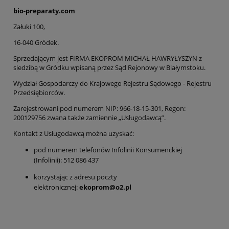
bio-preparaty.com
Załuki 100,
16-040 Gródek.
Sprzedającym jest FIRMA EKOPROM MICHAŁ HAWRYŁYSZYN z
siedzibą w Gródku wpisaną przez Sąd Rejonowy w Białymstoku.
Wydział Gospodarczy do Krajowego Rejestru Sądowego - Rejestru
Przedsiębiorców.
Zarejestrowani pod numerem NIP: 966-18-15-301, Regon:
200129756 zwana także zamiennie „Usługodawcą”.
Kontakt z Usługodawcą można uzyskać:
pod numerem telefonów Infolinii Konsumenckiej
(Infolinii): 512 086 437
korzystając z adresu poczty
elektronicznej:
ekoprom@o2.pl