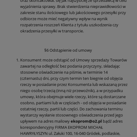
oraz skontaktować się jak najszybciej ze sprzedawcą w celu
wyjaśnienia sprawy. Brak stwierdzenia nieprawidłowości w
zakresie stanu ilościowego lub jakościowego przesyłki przy
odbiorze może mieć negatywny wpływ na wynik
rozpatrzenia roszczeń Klienta z tytułu uszkodzenia czy
okradzenia przesyłki w transporcie.
§6 Odstąpienie od umowy
Konsument może odstąpić od Umowy sprzedaży Towarów
zawartej na odległość bez podania przyczyny, składając
stosowne oświadczenie na piśmie, w terminie 14
(czternastu) dni, przy czym termin ten biegnie od objęcia
rzeczy w posiadanie przez Konsumenta lub wskazaną przez
niego osobę trzecią (inną niż przewoźnik), a w przypadku
umowy, która obejmuje wiele rzeczy, które są dostarczane
osobno, partiami lub w częściach - od objęcia w posiadanie
ostatniej rzeczy, partii lub części. Do zachowania terminu
wystarczy wysłanie stosownego oświadczenia przed jego
upływem na adres mailowy
ekoprom@o2.pl
bądź adres
korespondencyjny FIRMA EKOPROM MICHAŁ
HAWRYŁYSZYN ul. Załuki 100, 16-040 Gródek, podlaskie,