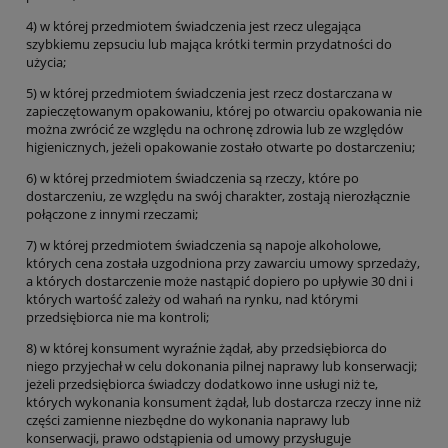
4) w której przedmiotem świadczenia jest rzecz ulegająca
szybkiemu zepsuciu lub mająca krótki termin przydatności do
użycia;
5) w której przedmiotem świadczenia jest rzecz dostarczana w
zapieczętowanym opakowaniu, której po otwarciu opakowania nie
można zwrócić ze względu na ochronę zdrowia lub ze względów
higienicznych, jeżeli opakowanie zostało otwarte po dostarczeniu;
6) w której przedmiotem świadczenia są rzeczy, które po
dostarczeniu, ze względu na swój charakter, zostają nierozłącznie
połączone z innymi rzeczami;
7) w której przedmiotem świadczenia są napoje alkoholowe,
których cena została uzgodniona przy zawarciu umowy sprzedaży,
a których dostarczenie może nastąpić dopiero po upływie 30 dni i
których wartość zależy od wahań na rynku, nad którymi
przedsiębiorca nie ma kontroli;
8) w której konsument wyraźnie żądał, aby przedsiębiorca do
niego przyjechał w celu dokonania pilnej naprawy lub konserwacji;
jeżeli przedsiębiorca świadczy dodatkowo inne usługi niż te,
których wykonania konsument żądał, lub dostarcza rzeczy inne niż
części zamienne niezbędne do wykonania naprawy lub
konserwacji, prawo odstąpienia od umowy przysługuje