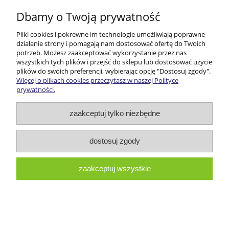
Dbamy o Twoją prywatność
..............................
Pliki cookies i pokrewne im technologie umożliwiają poprawne
podpis konsumenta
działanie strony i pomagają nam dostosować ofertę do Twoich
potrzeb. Możesz zaakceptować wykorzystanie przez nas
wszystkich tych plików i przejść do sklepu lub dostosować użycie
Załącznik 2
plików do swoich preferencji, wybierając opcję "Dostosuj zgody".
Więcej o plikach cookies przeczytasz w naszej Polityce
prywatności.
zaakceptuj tylko niezbędne
FORMULARZ ZWROTU TOWARU
dostosuj zgody
NUMER ZAMÓWIENIA: ........................................ DATAZAMÓWIENIA:
zaakceptuj wszystkie
………………………………….
NUMER FAKTURY/PARAGONU: