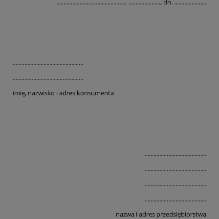
................................................ ......................, dn. ......................
................................................
................................................
imię, nazwisko i adres konsumenta
..........................................
..........................................
..........................................
..........................................
nazwa i adres przedsiębiorstwa